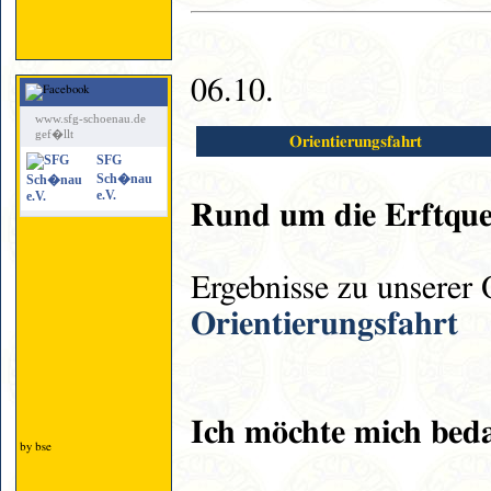
06.10.
www.sfg-schoenau.de
gef�llt
Orientierungsfahrt
SFG
Sch�nau
e.V.
Rund um die Erftque
Ergebnisse zu unserer 
Orientierungsfahrt
Ich möchte mich bed
by bse