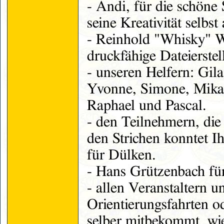
- Andi, für die schöne 
seine Kreativität selbst
- Reinhold "Whisky" W
druckfähige Dateierste
- unseren Helfern: Gil
Yvonne, Simone, Mika,
Raphael und Pascal.
- den Teilnehmern, die
den Strichen konntet I
für Dülken.
- Hans Grützenbach für
- allen Veranstaltern u
Orientierungsfahrten o
selber mitbekommt, wie