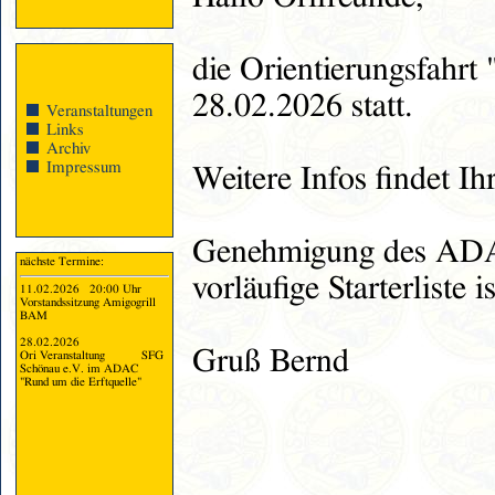
die Orientierungsfahrt
28.02.2026 statt.
Veranstaltungen
Links
Archiv
Impressum
Weitere Infos findet Ih
Genehmigung des ADAC
nächste Termine:
vorläufige Starterliste i
11.02.2026 20:00 Uhr
Vorstandssitzung Amigogrill
BAM
28.02.2026
Gruß Bernd
Ori Veranstaltung SFG
Schönau e.V. im ADAC
"Rund um die Erftquelle"