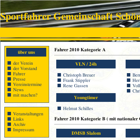
Sportfahrer Gemeinschaft Schö
Fahrer 2010 Kategorie A
über uns
der Verein
VLN / 24h
der Vorstand
Fahrer
Christoph Breuer
Ber
Presse
Frank Stippler
Her
Vereinstermine
Rene Gassen
Vol
News
Chr
mit machen?
Youngtimer
Helmut Schilles
Veranstaltungen
Fahrer 2010 Kategorie B ( mit nationaler 
Links
Archiv
Impressum
DMSB Slalom