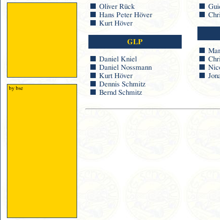
Oliver Rück
Gui
Hans Peter Höver
Chr
Kurt Höver
GLP
Mar
Daniel Kniel
Chri
Daniel Nossmann
Nico
Kurt Höver
Jon
Dennis Schmitz
by bse
Bernd Schmitz